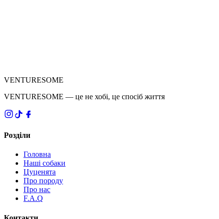
VENTURESOME
VENTURESOME — це не хобі, це спосіб життя
Розділи
Головна
Наші собаки
Цуценята
Про породу
Про нас
F.A.Q
Контакти