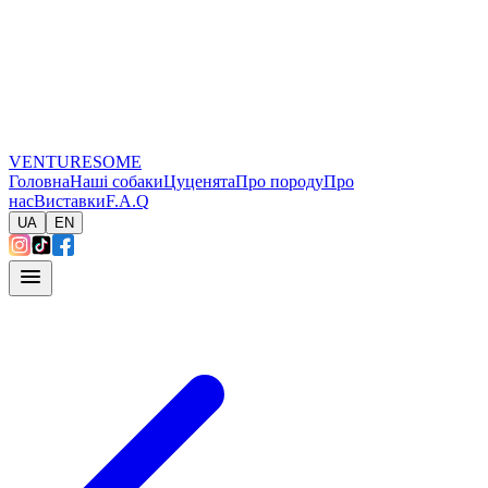
VENTURESOME
Головна
Наші собаки
Цуценята
Про породу
Про
нас
Виставки
F.A.Q
UA
EN