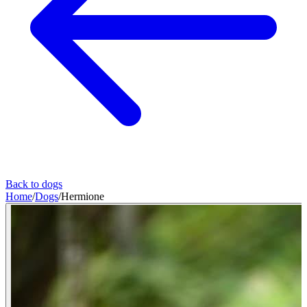
Back to dogs
Home
/
Dogs
/
Hermione