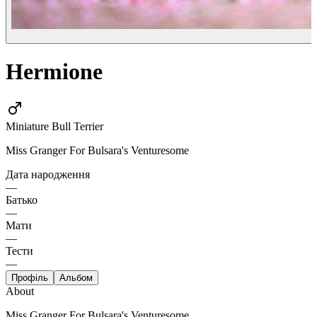
Hermione
Miniature Bull Terrier
Miss Granger For Bulsara's Venturesome
Дата народження
—
Батько
—
Мати
—
Тести
—
Профіль
Альбом
About
Miss Granger For Bulsara's Venturesome