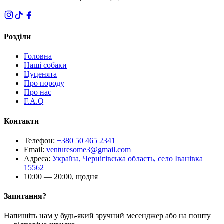
Розділи
Головна
Наші собаки
Цуценята
Про породу
Про нас
F.A.Q
Контакти
Телефон
:
+380 50 465 2341
Email
:
venturesome3@gmail.com
Адреса
:
Україна, Чернігівська область, село Іванівка
15562
10:00 — 20:00, щодня
Запитання?
Напишіть нам у будь-який зручний месенджер або на пошту