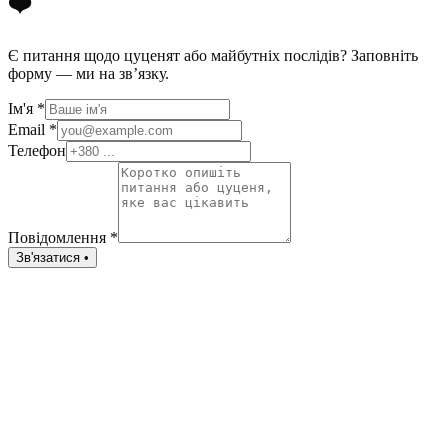
❤️
Є питання щодо цуценят або майбутніх послідів? Заповніть
форму — ми на зв’язку.
Ім'я
*
Email
*
Телефон
Повідомлення
*
Зв'язатися •