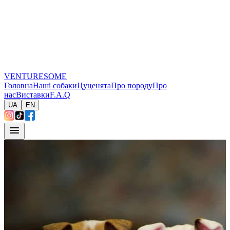
VENTURESOME
Головна
Наші собаки
Цуценята
Про породу
Про
нас
Виставки
F.A.Q
UA
EN