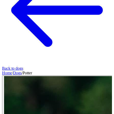
Back to dogs
Home
/
Dogs
/
Potter