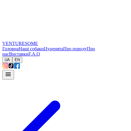
VENTURESOME
Головна
Наші собаки
Цуценята
Про породу
Про
нас
Виставки
F.A.Q
UA
EN