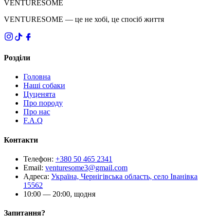
VENTURESOME
VENTURESOME — це не хобі, це спосіб життя
Розділи
Головна
Наші собаки
Цуценята
Про породу
Про нас
F.A.Q
Контакти
Телефон
:
+380 50 465 2341
Email
:
venturesome3@gmail.com
Адреса
:
Україна, Чернігівська область, село Іванівка
15562
10:00 — 20:00, щодня
Запитання?