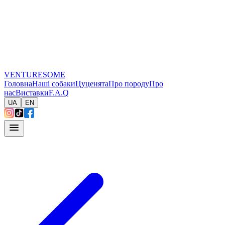
VENTURESOME
Головна
Наші собаки
Цуценята
Про породу
Про
нас
Виставки
F.A.Q
UA
EN