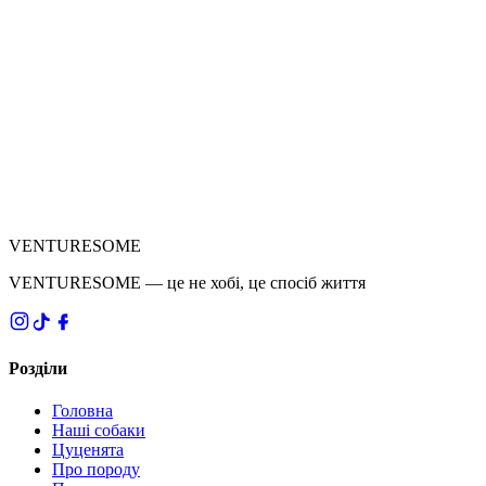
VENTURESOME
VENTURESOME — це не хобі, це спосіб життя
Розділи
Головна
Наші собаки
Цуценята
Про породу