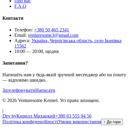
Про нас
F.A.Q
Контакти
Телефон
:
+380 50 465 2341
Email
:
venturesome3@gmail.com
Адреса
:
Україна, Чернігівська область, село Іванівка
15562
10:00 — 20:00, щодня
Запитання?
Напишіть нам у будь-який зручний месенджер або на пошту
— відповімо швидко.
Зателефонувати
Написати
© 2026 Venturesome Kennel. Усі права захищені.
|
Dev by
Кирилл Михацкий
+380 63 555 94 56
Політика конфіденційності
Умови використання
↑ До гори