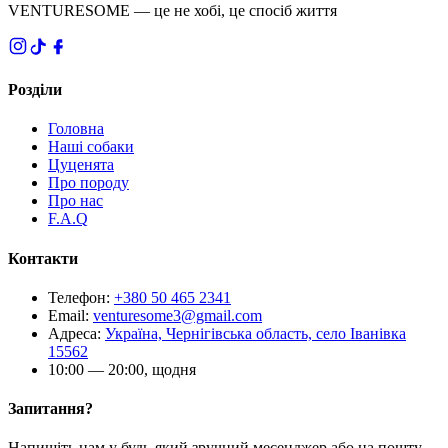
VENTURESOME — це не хобі, це спосіб життя
Розділи
Головна
Наші собаки
Цуценята
Про породу
Про нас
F.A.Q
Контакти
Телефон
:
+380 50 465 2341
Email
:
venturesome3@gmail.com
Адреса
:
Україна, Чернігівська область, село Іванівка
15562
10:00 — 20:00, щодня
Запитання?
Напишіть нам у будь-який зручний месенджер або на пошту