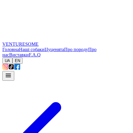
VENTURESOME
Головна
Наші собаки
Цуценята
Про породу
Про
нас
Виставки
F.A.Q
UA
EN