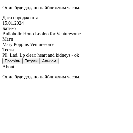
Опис буде додано найближчим часом.
Дата народження
15.01.2024
Батько
Bulloholic Hono Looloo for Venturesome
Мати
Mary Poppins Venturesome
Тести
Pll, Lad, Lp clear; heart and kidneys - ok
Профіль
Титули
Альбом
About
Опис буде додано найближчим часом.