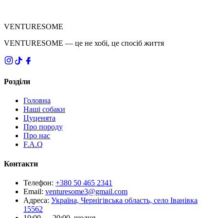
VENTURESOME
VENTURESOME — це не хобі, це спосіб життя
Розділи
Головна
Наші собаки
Цуценята
Про породу
Про нас
F.A.Q
Контакти
Телефон
:
+380 50 465 2341
Email
:
venturesome3@gmail.com
Адреса
:
Україна, Чернігівська область, село Іванівка
15562
10:00 — 20:00, щодня