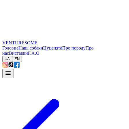
VENTURESOME
Головна
Наші собаки
Цуценята
Про породу
Про
нас
Виставки
F.A.Q
UA
EN