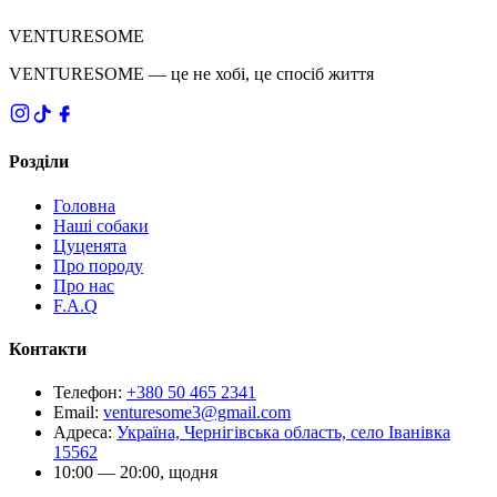
VENTURESOME
VENTURESOME — це не хобі, це спосіб життя
Розділи
Головна
Наші собаки
Цуценята
Про породу
Про нас
F.A.Q
Контакти
Телефон
:
+380 50 465 2341
Email
:
venturesome3@gmail.com
Адреса
:
Україна, Чернігівська область, село Іванівка
15562
10:00 — 20:00, щодня